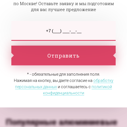
по Москве! Оставьте заявку и мы подготовим
для вас лучшее предложение
Отправить
* - обязательные для заполнения поля.
Нажимая на кнопку, вы даете согласие на
обработку
персональных данных
и соглашаетесь c
политикой
конфиденциальности
Алюминиевый профиль с перфорацией
Популярные алюминиевые