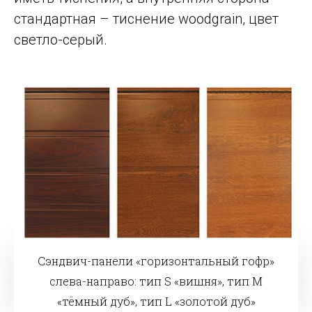
стандартная – тиснение woodgrain, цвет
светло-серый.
Сэндвич-панели «горизонтальный гофр»
слева-направо: тип S «вишня», тип M
«тёмный дуб», тип L «золотой дуб»