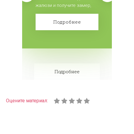
жалюзи и получите замер,
доставку и монтаж
бесплатно! Сделайте заказ!
Подробнее
Подробнее
Оцените материал: