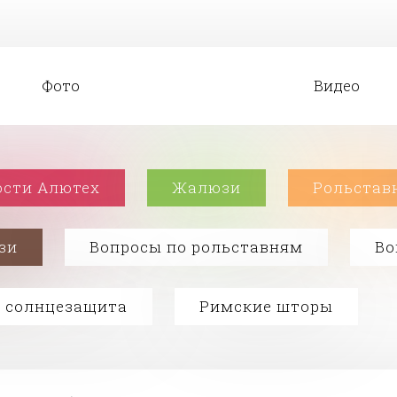
Фото
Видео
ости Алютех
Жалюзи
Рольстав
зи
Вопросы по рольставням
Во
 солнцезащита
Римские шторы