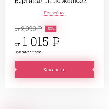
Вертикальные жалюзи
Подробнее
2,030
от
-50%
1 015
от
При самовывозе
Заказать