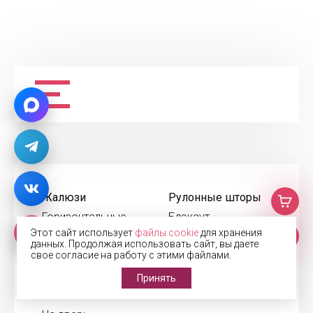
Жалюзи
Рулонные шторы
Горизонтальные
Блэкаут
Этот сайт использует
файлы cookie
для хранения
Деревянные
День-Ночь
данных. Продолжая использовать сайт, вы даете
Алюминиевые
Кассетные
свое согласие на работу с этими файлами.
Кассетные
С электроприводом
Принять
Тканевые