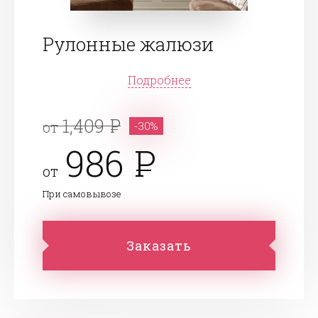
Рулонные жалюзи
Подробнее
1,409
от
-30%
986
от
При самовывозе
Заказать