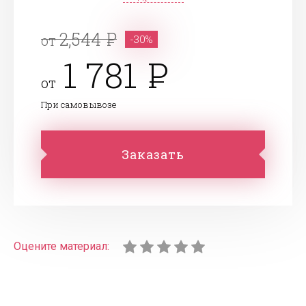
2,544
от
-30%
1 781
от
При самовывозе
Заказать
Оцените материал: