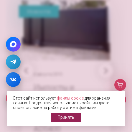
Новости
6 августа 2015
Импосты и
рихтоовочные
Этот сайт использует
файлы cookie
для хранения
данных. Продолжая использовать сайт, вы даете
подкладки для
свое согласие на работу с этими файлами.
ворот
серии
Принять
ADS400