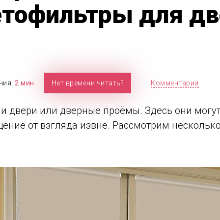
етофильтры для д
ния:
2 мин
Нет времени читать?
Комментарии
и двери или дверные проёмы. Здесь они могут 
щение от взгляда извне. Рассмотрим нескольк