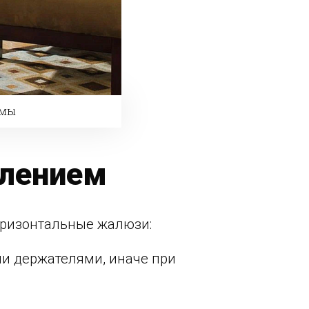
рмы
клением
горизонтальные жалюзи:
и держателями, иначе при