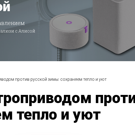
ой
авлением
жалюзи с Алисой
водом против русской зимы: сохраняем тепло и уют
троприводом проти
м тепло и уют