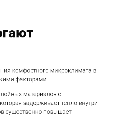
огают
ания комфортного микроклимата в
ькими факторами:
слойных материалов с
которая задерживает тепло внутри
ов существенно повышает