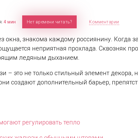
я:
4 мин
Нет времени читать?
Комментарии
 окна, знакома каждому россиянину. Когда за
щущается неприятная прохлада. Сквозняк прос
стоящим ледяным дыханием.
и – это не только стильный элемент декора, 
 они создают дополнительный барьер, препят
могают регулировать тепло
еских жалюзи с обычными шторами