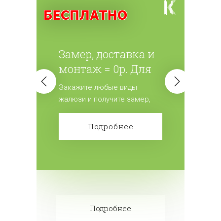
Замер, доставка и
монтаж = 0р. Для
всех жалюзи.
Закажите любые виды
жалюзи и получите замер,
доставку и монтаж
бесплатно! Сделайте заказ!
Подробнее
Подробнее