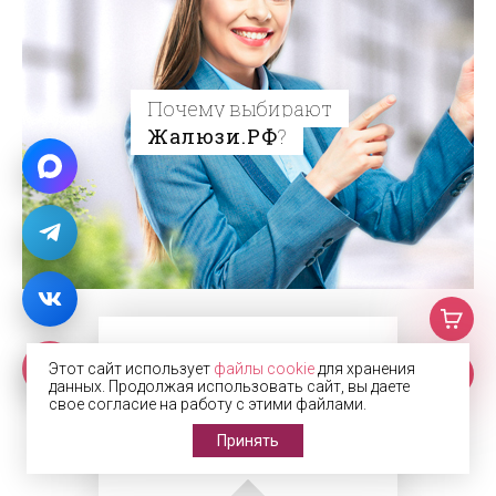
Почему выбирают
Жалюзи.РФ
?
Работаем с
2002
г.
Этот сайт использует
файлы cookie
для хранения
данных. Продолжая использовать сайт, вы даете
и профессионально
свое согласие на работу с этими файлами.
консультируем
Принять
Получить скидку