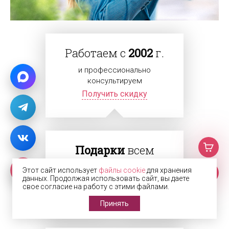
Работаем с
2002
г.
и профессионально
консультируем
Получить скидку
Подарки
всем
Делаем подарок каждому
Этот сайт использует
файлы cookie
для хранения
клиенту
данных. Продолжая использовать сайт, вы даете
свое согласие на работу с этими файлами.
Получить подарок
Принять