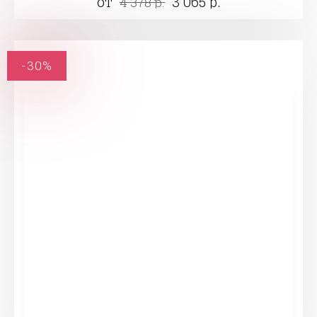
от
3 065 р.
4 378 р.
-30%