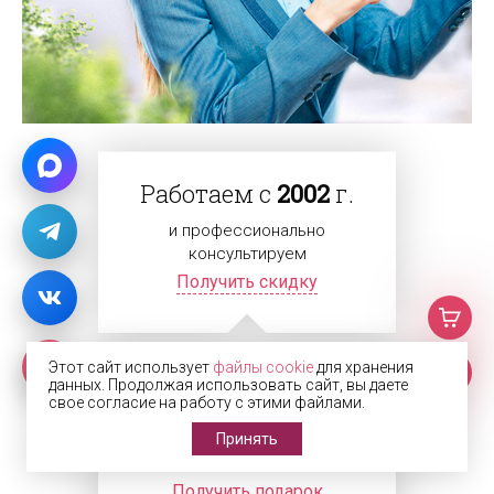
Работаем с
2002
г.
и профессионально
консультируем
Получить скидку
Этот сайт использует
файлы cookie
для хранения
данных. Продолжая использовать сайт, вы даете
Подарки
всем
свое согласие на работу с этими файлами.
Принять
Делаем подарок каждому
клиенту
Получить подарок