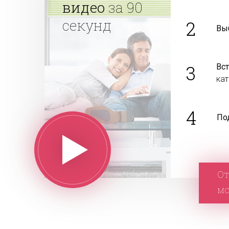
видео
за 90
секунд
2
Вы
3
Вс
ка
4
По
От
м