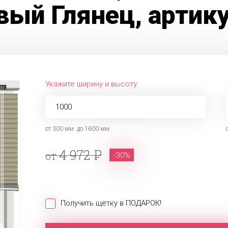
вый Глянец, артик
Укажите ширину и высоту
от 300 мм. до 1600 мм.
4 972
от
-30%
Получить щетку в ПОДАРОК!