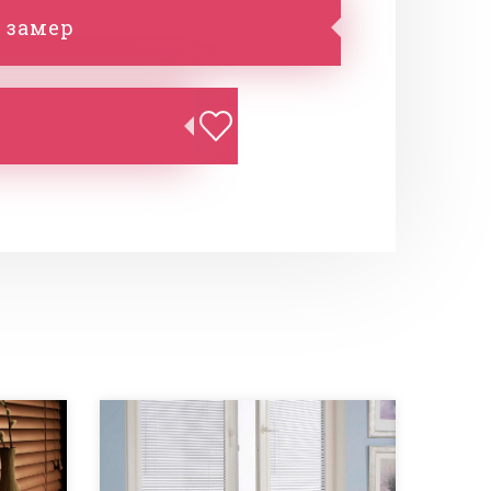
 замер