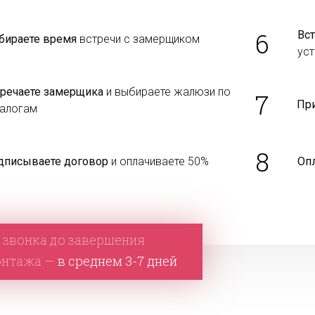
6
Вст
бираете время
встречи с замерщиком
уст
тречаете замерщика
и выбираете жалюзи по
7
Пр
талогам
8
дписываете договор
и оплачиваете 50%
Оп
 звонка до завершения
онтажа —
в среднем 3-7 дней