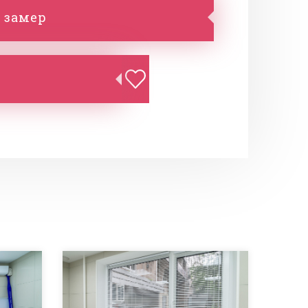
 замер