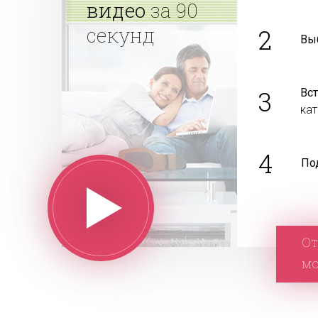
видео
за 90
секунд
2
Вы
3
Вс
ка
4
По
От
м