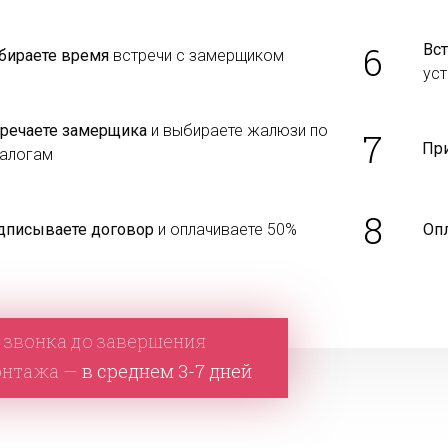
6
Вст
бираете время
встречи с замерщиком
уст
тречаете замерщика
и выбираете жалюзи по
7
Пр
талогам
8
дписываете договор
и оплачиваете 50%
Оп
 звонка до завершения
онтажа —
в среднем 3-7 дней