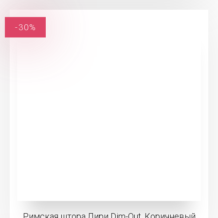
-30%
Римская штора Лири Dim-Out, Коричневый