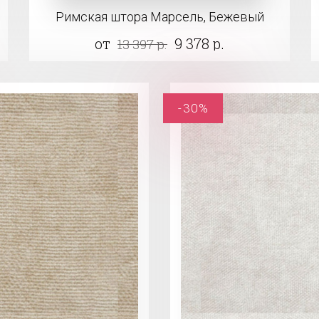
Римская штора Марсель, Бежевый
от
9 378 р.
13 397 р.
-30%