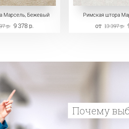
а Марсель, Бежевый
Римская штора Ма
9 378 р.
от
97 р.
13 397 р.
Почему вы