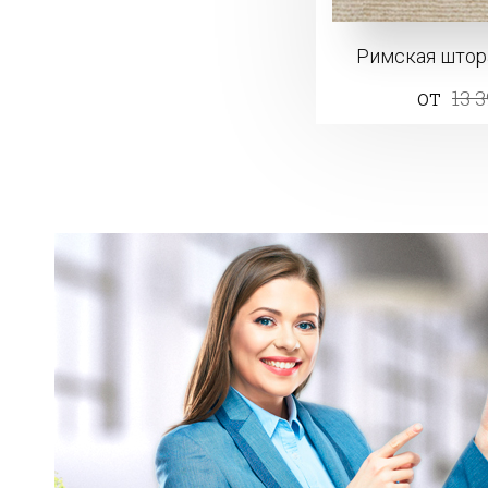
Римская штор
от
13 3