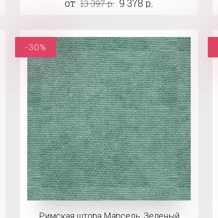
от
9 378 р.
13 397 р.
-30%
Римская штора Марсель, Зеленый