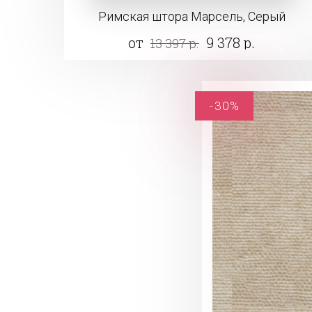
Римская штора Марсель, Серый
от
9 378 р.
13 397 р.
-30%