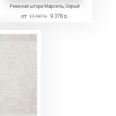
Римская штора Марсель, Серый
от
9 378 р.
13 397 р.