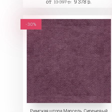
от
9 378 р.
13 397 р.
-30%
Римская штора Марсель, Сиреневый