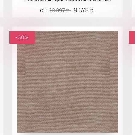
от
9 378 р.
13 397 р.
-30%