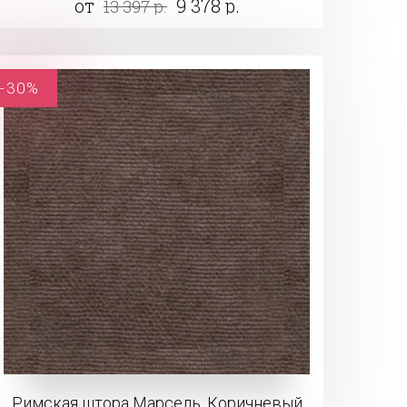
от
9 378 р.
13 397 р.
-30%
Римская штора Марсель, Коричневый