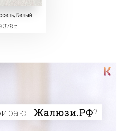
рсель, Белый
9 378 р.
бирают
Жалюзи.РФ
?