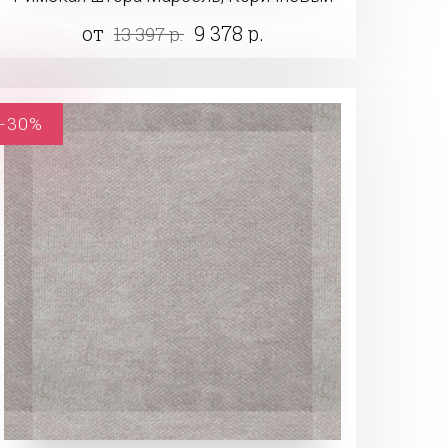
от
9 378 р.
13 397 р.
-30%