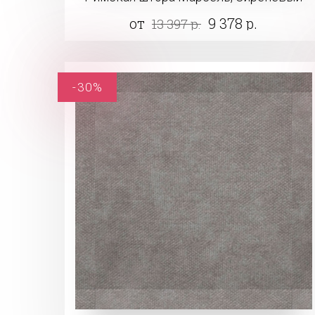
от
9 378 р.
13 397 р.
-30%