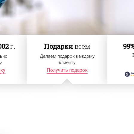
002
г.
Подарки
всем
99
ьно
Делаем подарок каждому
м
клиенту
дку
Получить подарок