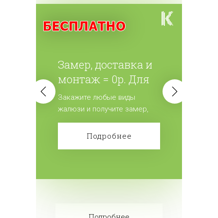
Замер, доставка и
монтаж = 0р. Для
всех жалюзи.
Закажите любые виды
жалюзи и получите замер,
доставку и монтаж
бесплатно! Сделайте заказ!
Подробнее
Подробнее