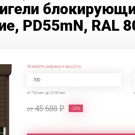
Ригели блокирующи
ие, PD55mN, RAL 8
Укажите ширину и высоту
от 700 мм. до 3100 мм.
45 688
от
-33%