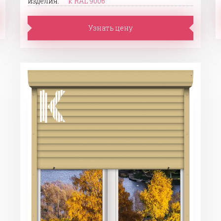
изделия:
к RAL 9006
Узнать цену