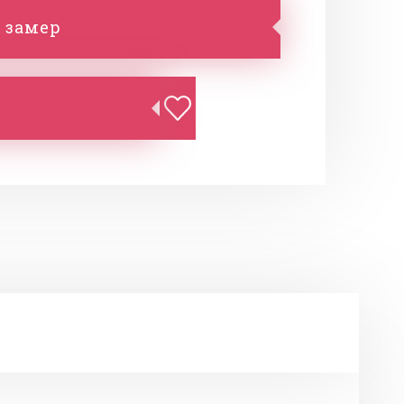
 замер