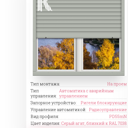
Тип монтажа:
На проем
Тип
Автоматика с аварийным
управления:
управлением
Запорное устройство:
Ригели блокирующие
Управление автоматикой:
Радиоуправление
Вид профиля:
PD55mN
Цвет изделия:
Серый агат, близкий к RAL 7038