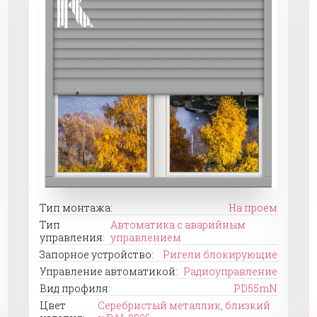
Тип монтажа:
На проем
Тип
Автоматика с аварийным
управления:
управлением
Запорное устройство:
Ригели блокирующие
Управление автоматикой:
Радиоуправление
Вид профиля:
PD55mN
Цвет
Серебристый металлик, близкий