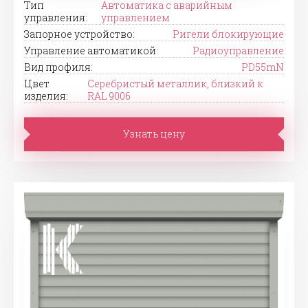
Тип
Автоматика с аварийным
управления:
управлением
Запорное устройство:
Ригели блокирующие
Управление автоматикой:
Радиоуправление
Вид профиля:
PD55mN
Цвет
Серебристый металлик, близкий к
изделия:
RAL 9006
Узнать цену