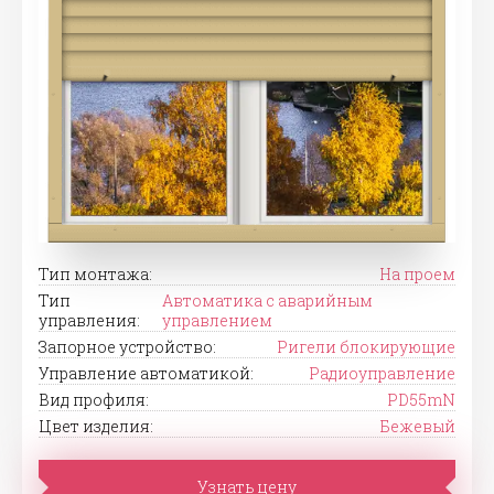
Тип монтажа:
На проем
Тип
Автоматика с аварийным
управления:
управлением
Запорное устройство:
Ригели блокирующие
Управление автоматикой:
Радиоуправление
Вид профиля:
PD55mN
Цвет изделия:
Бежевый
Узнать цену