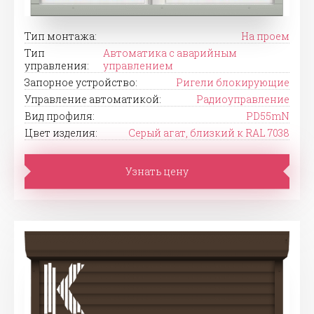
Тип монтажа:
На проем
Тип
Автоматика с аварийным
управления:
управлением
Запорное устройство:
Ригели блокирующие
Управление автоматикой:
Радиоуправление
Вид профиля:
PD55mN
Цвет изделия:
Серый агат, близкий к RAL 7038
Узнать цену