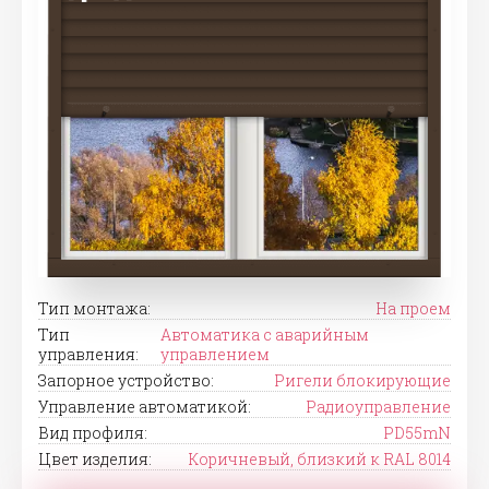
Тип монтажа:
На проем
Тип
Автоматика с аварийным
управления:
управлением
Запорное устройство:
Ригели блокирующие
Управление автоматикой:
Радиоуправление
Вид профиля:
PD55mN
Цвет изделия:
Коричневый, близкий к RAL 8014