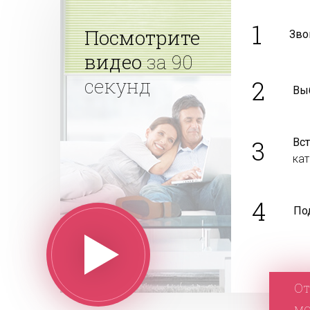
1
Посмотрите
Зво
видео
за 90
секунд
2
Вы
3
Вс
ка
4
По
От
м