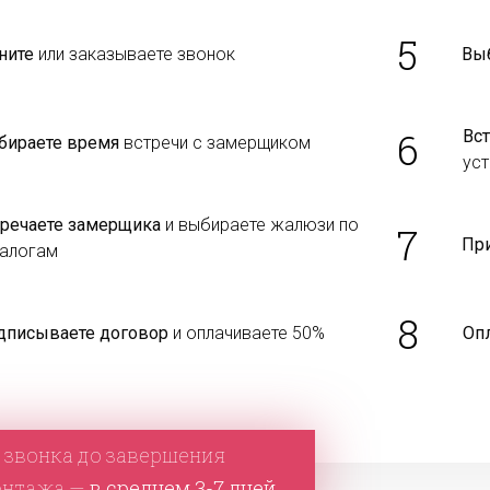
5
ните
или заказываете звонок
Вы
6
Вст
бираете время
встречи с замерщиком
уст
тречаете замерщика
и выбираете жалюзи по
7
Пр
талогам
8
дписываете договор
и оплачиваете 50%
Оп
 звонка до завершения
онтажа —
в среднем 3-7 дней