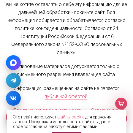
вы не хотите оставлять о себе эту информацию для ее
дальнейшей обработки - покиньте сайт. Вся
информация собирается и обрабатывается согласно
политике конфиденциальности. Согласно ст.24
Конституции Российской Федерации и ст.6
Федерального закона №152-ФЗ «О персональных
данных».
Копирование материалов допускается только с
письменного разрешения владельцев сайта.
Информация, размещенная на сайте не является
публичной офертой
.
Политика конфиденциальности
Соглашение на
Этот сайт использует
файлы cookie
для хранения
обработку персональных данных
Карта сайта
данных. Продолжая использовать сайт, вы даете
свое согласие на работу с этими файлами.
© 2002—2026 Жалюзи.РФ