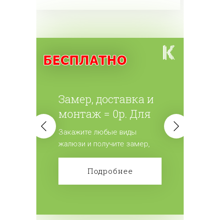
Замер, доставка и
монтаж = 0р. Для
всех жалюзи.
Закажите любые виды
жалюзи и получите замер,
доставку и монтаж
бесплатно! Сделайте заказ!
Подробнее