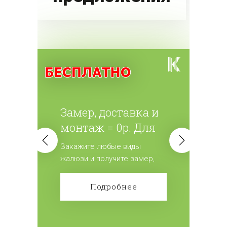
Замер, доставка и
монтаж = 0р. Для
всех жалюзи.
Закажите любые виды
жалюзи и получите замер,
доставку и монтаж
бесплатно! Сделайте заказ!
Подробнее