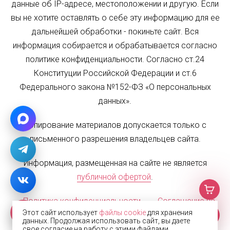
данные об IP-адресе, местоположении и другую. Если
вы не хотите оставлять о себе эту информацию для ее
дальнейшей обработки - покиньте сайт. Вся
информация собирается и обрабатывается согласно
политике конфиденциальности. Согласно ст.24
Конституции Российской Федерации и ст.6
Федерального закона №152-ФЗ «О персональных
данных».
Копирование материалов допускается только с
письменного разрешения владельцев сайта.
Информация, размещенная на сайте не является
публичной офертой
.
Политика конфиденциальности
Соглашение на
Этот сайт использует
файлы cookie
для хранения
обработку персональных данных
Карта сайта
данных. Продолжая использовать сайт, вы даете
свое согласие на работу с этими файлами.