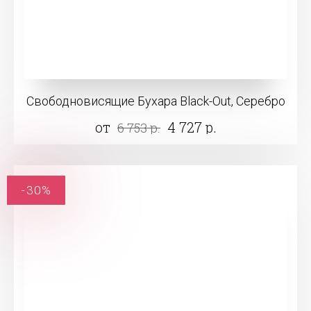
Свободновисящие Бухара Black-Out, Серебро
от
4 727 р.
6 753 р.
-30%