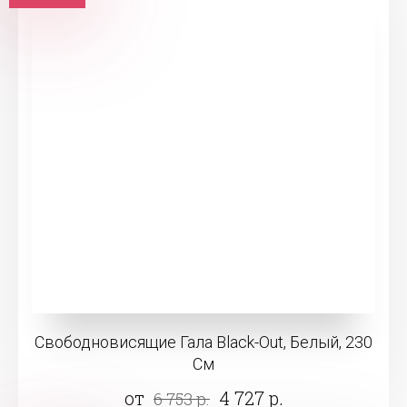
Свободновисящие Гала Black-Out, Белый, 230
См
от
4 727 р.
6 753 р.