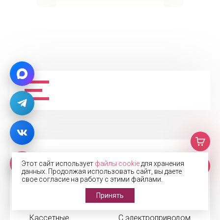
Жалюзи
Рулонные шторы
Этот сайт использует
файлы cookie
для хранения
данных. Продолжая использовать сайт, вы даете
Горизонтальные
Блэкаут
свое согласие на работу с этими файлами.
Деревянные
День-Ночь
Принять
Алюминиевые
Кассетные
Кассетные
С электроприводом