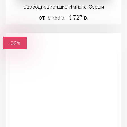
Свободновисящие Импала, Серый
от
4 727 р.
6 753 р.
-30%