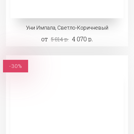
Уни Импала, Светло-Коричневый
от
4 070 р.
5 814 р.
-30%