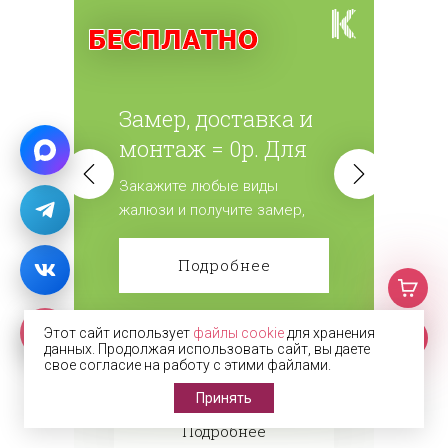
Замер, доставка и
монтаж = 0р. Для
всех жалюзи.
Закажите любые виды
жалюзи и получите замер,
доставку и монтаж
бесплатно! Сделайте заказ!
Подробнее
Этот сайт использует
файлы cookie
для хранения
данных. Продолжая использовать сайт, вы даете
свое согласие на работу с этими файлами.
Принять
Подробнее