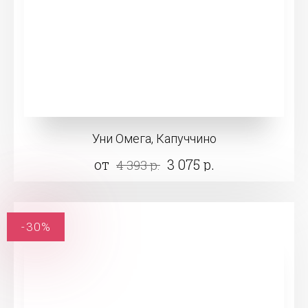
Уни Омега, Капуччино
от
3 075 р.
4 393 р.
-30%