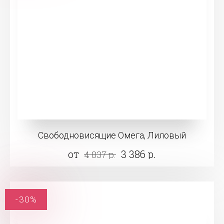
Свободновисящие Омега, Лиловый
от
3 386 р.
4 837 р.
-30%