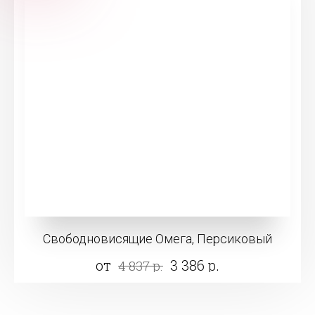
Свободновисящие Омега, Персиковый
от
3 386 р.
4 837 р.