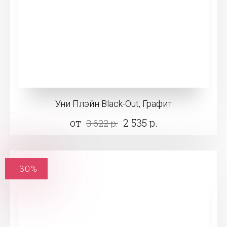
Уни Плэйн Black-Out, Графит
от
2 535 р.
3 622 р.
-30%