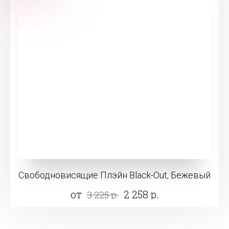
Свободновисящие Плэйн Black-Out, Бежевый
от
2 258 р.
3 225 р.