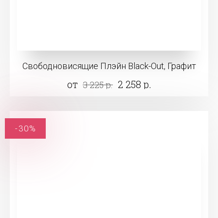
Свободновисящие Плэйн Black-Out, Графит
от
2 258 р.
3 225 р.
-30%