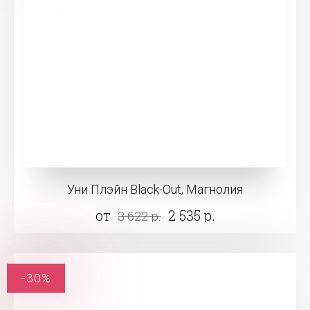
Уни Плэйн Black-Out, Магнолия
от
2 535 р.
3 622 р.
-30%