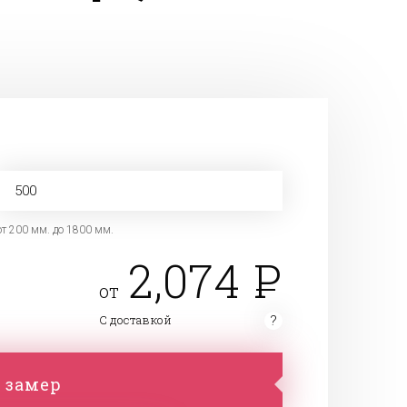
от 200 мм. до 1800 мм.
2,074
от
С доставкой
 замер