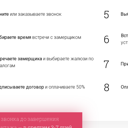
5
ните
или заказываете звонок
Вы
6
Вст
бираете время
встречи с замерщиком
уст
тречаете замерщика
и выбираете жалюзи по
7
Пр
талогам
8
дписываете договор
и оплачиваете 50%
Оп
 звонка до завершения
онтажа —
в среднем 3-7 дней