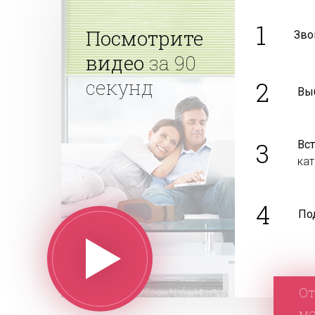
1
Посмотрите
Зво
видео
за 90
секунд
2
Вы
3
Вс
ка
4
По
От
м