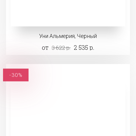
Уни Альмерия, Черный
от
2 535 р.
3 622 р.
-30%