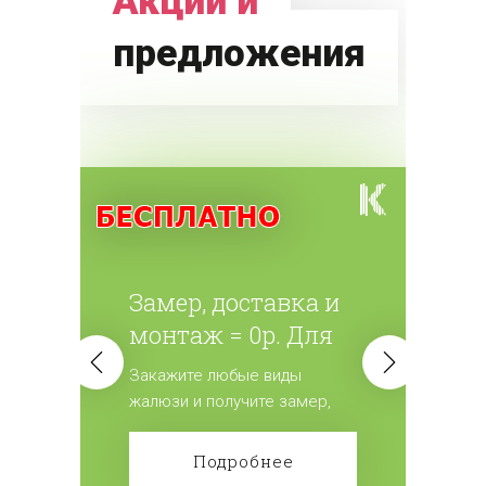
Акции и
предложения
Замер, доставка и
монтаж = 0р. Для
всех жалюзи.
Закажите любые виды
жалюзи и получите замер,
доставку и монтаж
бесплатно! Сделайте заказ!
Подробнее