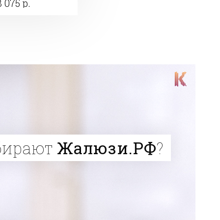
3 075 р.
бирают
Жалюзи.РФ
?