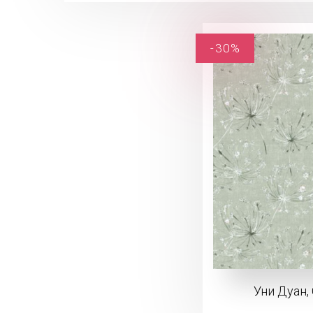
-30%
Уни Дуан,