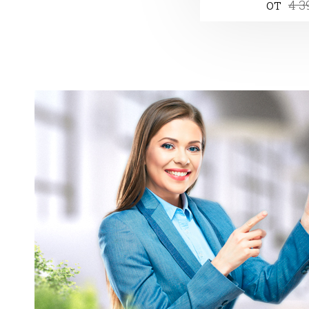
от
4 3