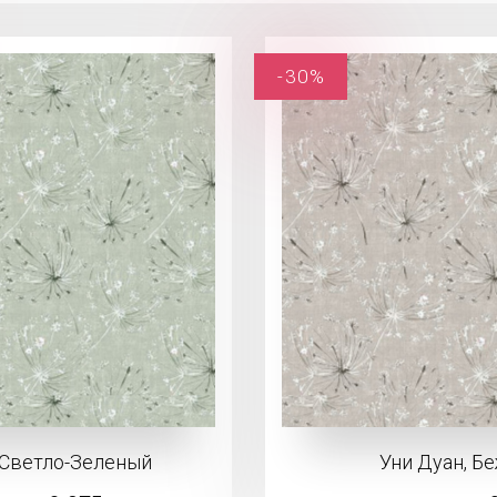
-30%
 Светло-Зеленый
Уни Дуан, Б