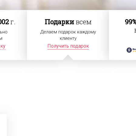
002
г.
Подарки
всем
99
ьно
Делаем подарок каждому
м
клиенту
дку
Получить подарок