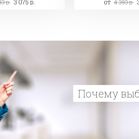
3 075 р.
от
93 р.
4 393 р.
Почему вы