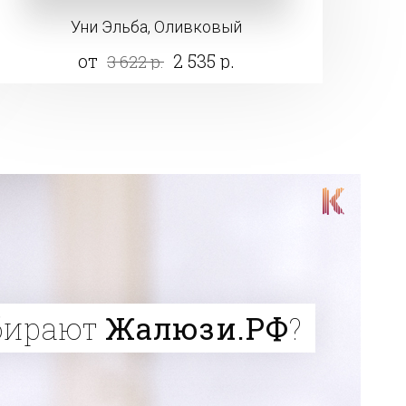
Уни Эльба, Оливковый
от
2 535 р.
3 622 р.
бирают
Жалюзи.РФ
?