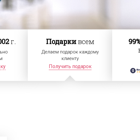
002
г.
Подарки
всем
99
ьно
Делаем подарок каждому
м
клиенту
дку
Получить подарок