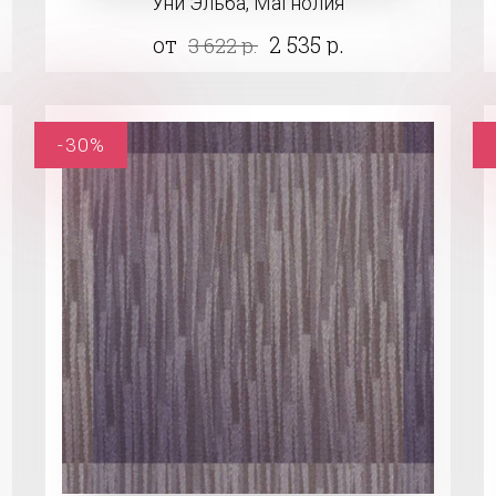
Уни Эльба, Магнолия
от
2 535 р.
3 622 р.
-30%