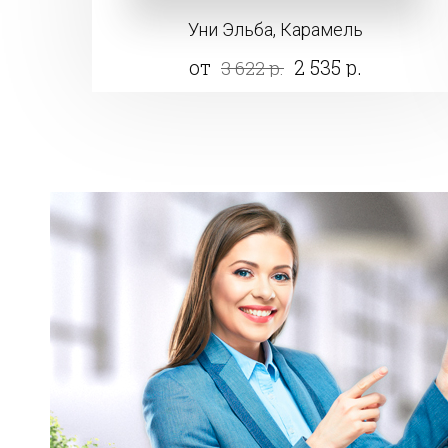
Уни Эльба, Карамель
от
2 535 р.
3 622 р.