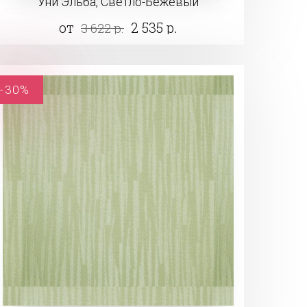
Уни Эльба, Светло-Бежевый
от
2 535 р.
3 622 р.
-30%