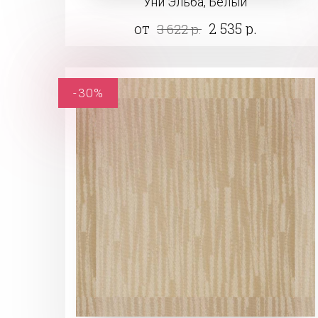
Уни Эльба, Белый
от
2 535 р.
3 622 р.
-30%