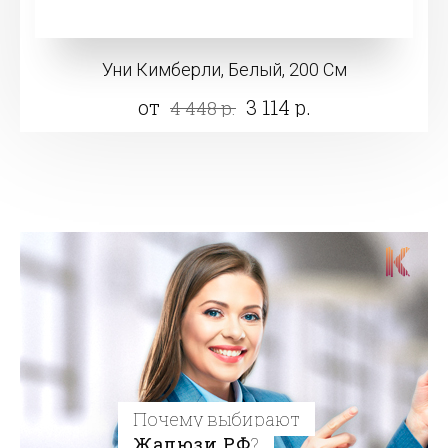
Уни Кимберли, Белый, 200 См
от
3 114 р.
4 448 р.
Почему выбирают
Жалюзи.РФ
?