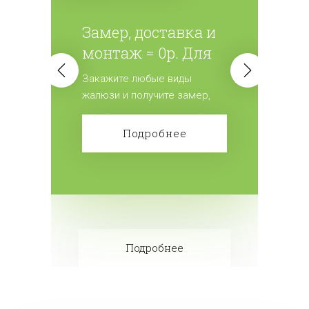
Замер, доставка и
монтаж = 0р. Для
всех жалюзи.
Закажите любые виды
жалюзи и получите замер,
доставку и монтаж
бесплатно! Сделайте заказ!
Подробнее
Подробнее