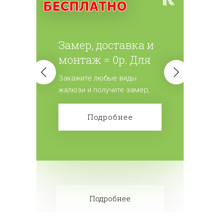
Замер, доставка и
монтаж = 0р. Для
всех жалюзи.
Закажите любые виды
жалюзи и получите замер,
доставку и монтаж
бесплатно! Сделайте заказ!
Подробнее
Подробнее