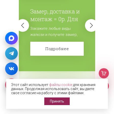
Замер, доставка и
монтаж = 0р. Для
всех жалюзи.
Закажите любые виды
жалюзи и получите замер,
доставку и монтаж
бесплатно! Сделайте заказ!
Подробнее
Этот сайт использует
файлы cookie
для хранения
данных. Продолжая использовать сайт, вы даете
Подробнее
свое согласие на работу с этими файлами.
Принять