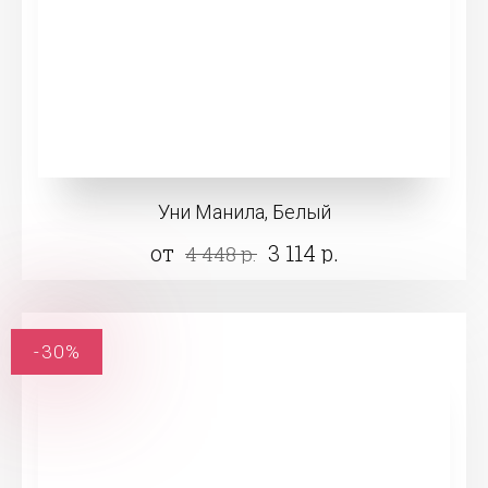
Уни Манила, Белый
от
3 114 р.
4 448 р.
-30%