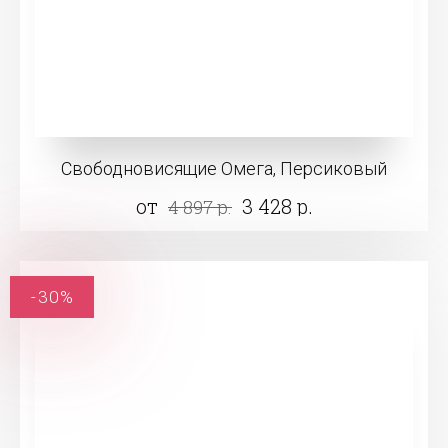
Свободновисящие Омега, Персиковый
от
3 428 р.
4 897 р.
-30%