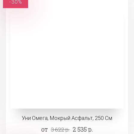
-30%
Уни Омега, Мокрый Асфальт, 250 См
от
2 535 р.
3 622 р.