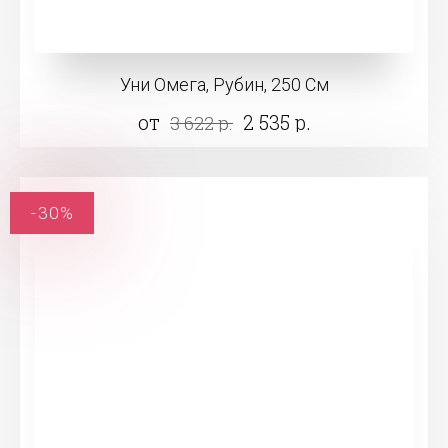
Уни Омега, Рубин, 250 См
от
2 535 р.
3 622 р.
-30%