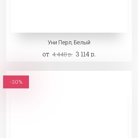
Уни Перл, Белый
от
3 114 р.
4 448 р.
-30%