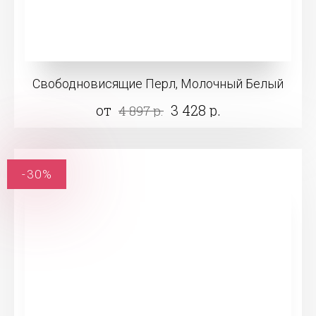
Свободновисящие Перл, Молочный Белый
от
3 428 р.
4 897 р.
-30%