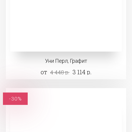
Уни Перл, Графит
от
3 114 р.
4 448 р.
-30%