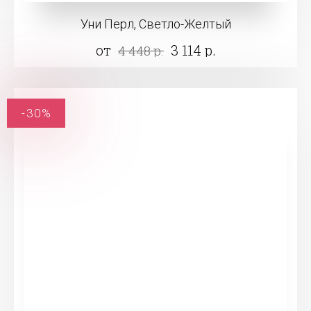
Уни Перл, Светло-Желтый
от
3 114 р.
4 448 р.
-30%