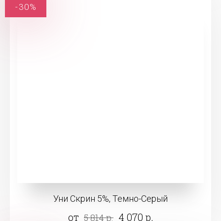
-30%
Уни Скрин 5%, Темно-Серый
от
4 070 р.
5 814 р.