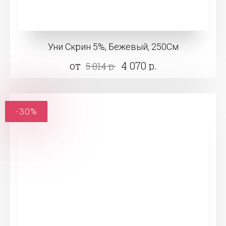
Уни Скрин 5%, Бежевый, 250См
от
4 070 р.
5 814 р.
-30%