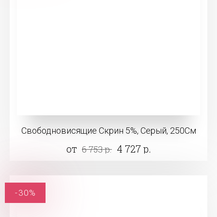
Свободновисящие Скрин 5%, Серый, 250См
от
4 727 р.
6 753 р.
-30%