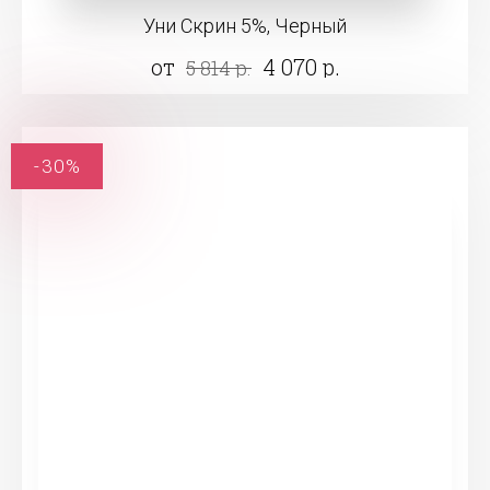
Уни Скрин 5%, Черный
от
4 070 р.
5 814 р.
-30%