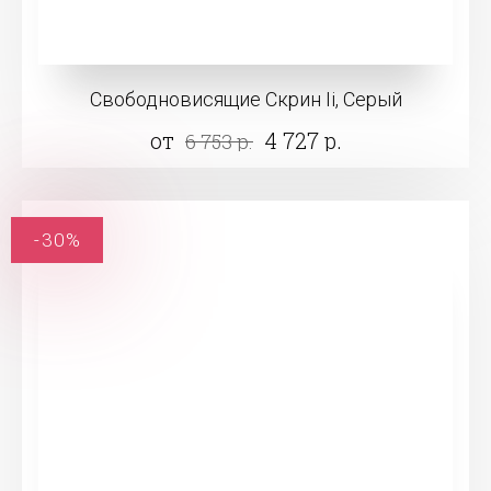
Свободновисящие Скрин Ii, Серый
от
4 727 р.
6 753 р.
-30%