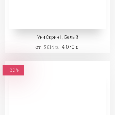
Уни Скрин Ii, Белый
от
4 070 р.
5 814 р.
-30%