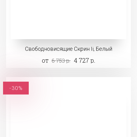
Свободновисящие Скрин Ii, Белый
от
4 727 р.
6 753 р.
-30%