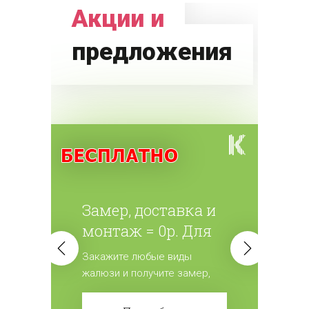
Акции и
предложения
Замер, доставка и
монтаж = 0р. Для
всех жалюзи.
Закажите любые виды
жалюзи и получите замер,
доставку и монтаж
бесплатно! Сделайте заказ!