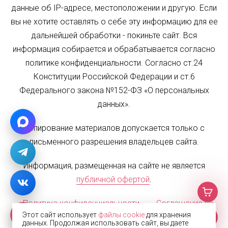
данные об IP-адресе, местоположении и другую. Если
вы не хотите оставлять о себе эту информацию для ее
дальнейшей обработки - покиньте сайт. Вся
информация собирается и обрабатывается согласно
политике конфиденциальности. Согласно ст.24
Конституции Российской Федерации и ст.6
Федерального закона №152-ФЗ «О персональных
данных».
Копирование материалов допускается только с
письменного разрешения владельцев сайта.
Информация, размещенная на сайте не является
публичной офертой
.
Политика конфиденциальности
Соглашение на
Этот сайт использует
файлы cookie
для хранения
обработку персональных данных
Карта сайта
данных. Продолжая использовать сайт, вы даете