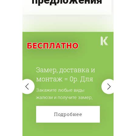
предложения
Замер, доставка и
монтаж = 0р. Для
всех жалюзи.
Закажите любые виды
жалюзи и получите замер,
доставку и монтаж
бесплатно! Сделайте заказ!
Подробнее