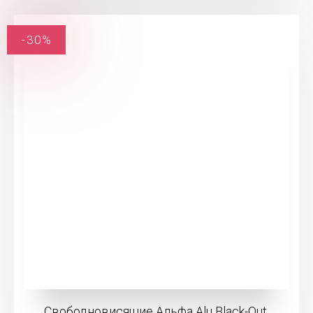
-30%
Свободновисящие Альфа Alu Black-Out,