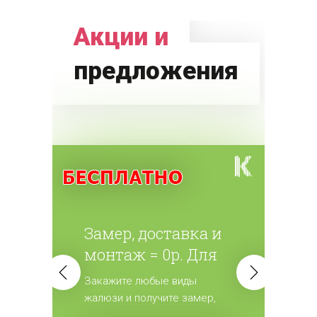
Акции и
предложения
Замер, доставка и
монтаж = 0р. Для
всех жалюзи.
Закажите любые виды
жалюзи и получите замер,
доставку и монтаж