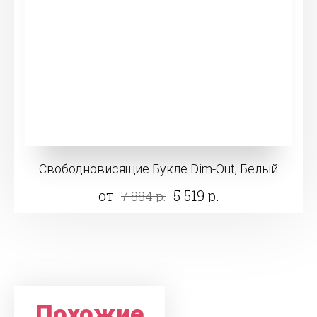
Свободновисящие Букле Dim-Out, Белый
от
5 519 р.
7 884 р.
Похожие