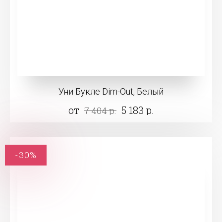
Уни Букле Dim-Out, Белый
от
5 183 р.
7 404 р.
-30%