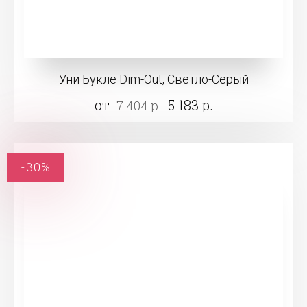
Уни Букле Dim-Out, Светло-Серый
от
5 183 р.
7 404 р.
-30%