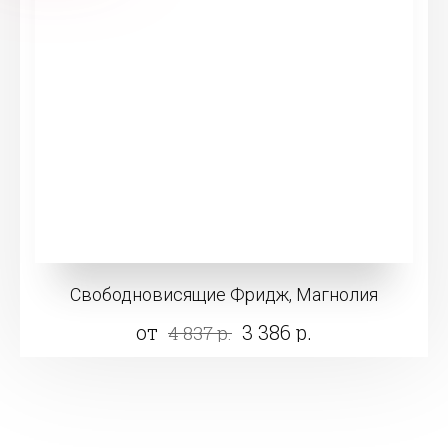
Свободновисящие Фридж, Магнолия
от
3 386 р.
4 837 р.