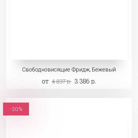
Свободновисящие Фридж, Бежевый
от
3 386 р.
4 837 р.
-30%