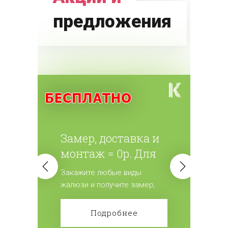
предложения
Замер, доставка и
монтаж = 0р. Для
всех жалюзи.
Закажите любые виды
жалюзи и получите замер,
доставку и монтаж
бесплатно! Сделайте заказ!
Подробнее