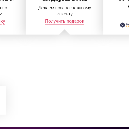
ьно
Делаем подарок каждому
м
клиенту
дку
Получить подарок