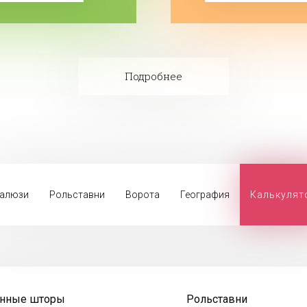
Подробнее
алюзи
Рольставни
Ворота
География
Калькулят
онные шторы
Рольставни