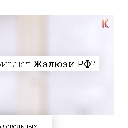
бирают
Жалюзи.РФ
?
%
довольных