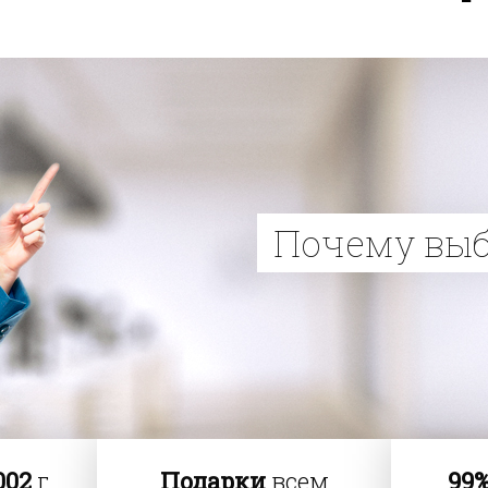
Почему вы
002
г.
Подарки
всем
99