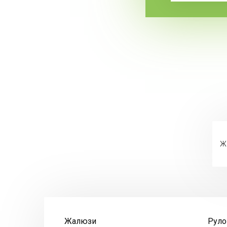
Ж
Жалюзи
Рул