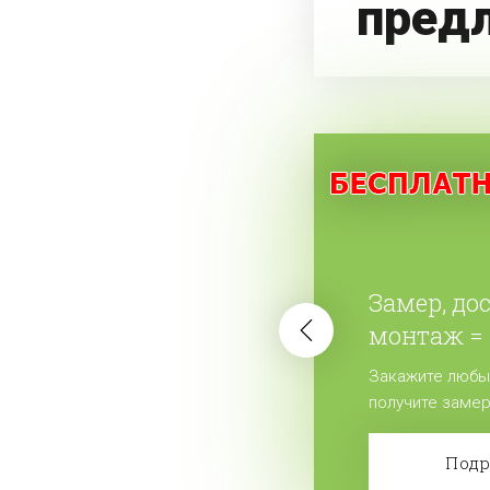
пред
Замер, до
монтаж = 
жалюзи.
Закажите любы
получите замер
бесплатно! Сде
Под