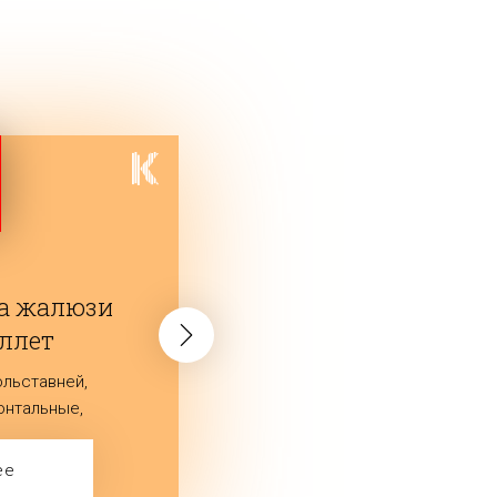
на жалюзи
оллет
ольставней,
онтальные,
и и рулонные
ее