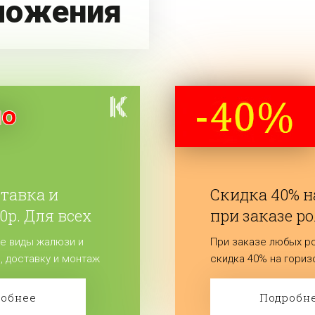
ложения
ставка и
Скидка 40% 
0р. Для всех
при заказе р
е виды жалюзи и
При заказе любых р
, доставку и монтаж
скидка 40% на гориз
лайте заказ!
вертикальные жалюз
шторы.
робнее
Подробн