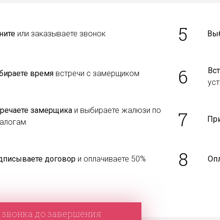
5
ните
или заказываете звонок
Вы
6
Вст
бираете время
встречи с замерщиком
уст
тречаете замерщика
и выбираете жалюзи по
7
Пр
талогам
8
дписываете договор
и оплачиваете 50%
Оп
 звонка до завершения