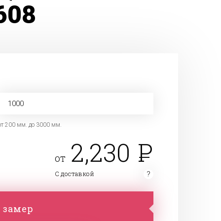
608
от 200 мм. до 3000 мм.
2,230
от
С доставкой
 замер