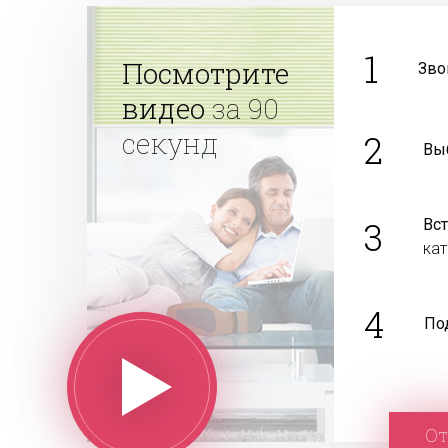
1
Посмотрите
Зво
видео
за 90
секунд
2
Вы
3
Вс
ка
4
По
От