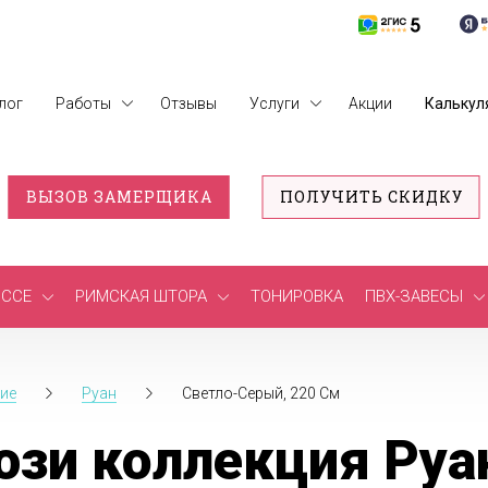
лог
Работы
Отзывы
Услуги
Акции
Калькул
ВЫЗОВ ЗАМЕРЩИКА
ПОЛУЧИТЬ СКИДКУ
ССЕ
РИМСКАЯ ШТОРА
ТОНИРОВКА
ПВХ-ЗАВЕСЫ
ие
Руан
Светло-Серый, 220 См
зи коллекция Руан