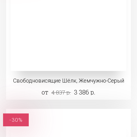
Свободновисящие Шёлк, Жемчужно-Серый
от
3 386 р.
4 837 р.
-30%