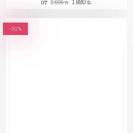
от
1 880 р.
2 686 р.
-30%