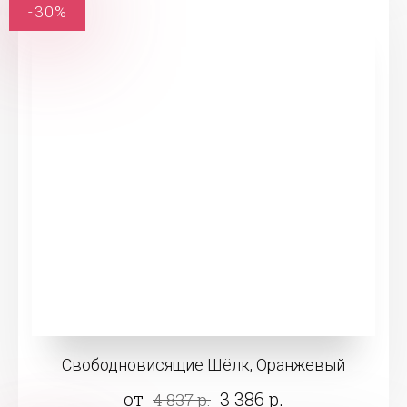
-30%
Свободновисящие Шёлк, Оранжевый
от
3 386 р.
4 837 р.