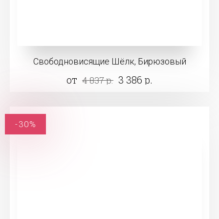
Свободновисящие Шёлк, Бирюзовый
от
3 386 р.
4 837 р.
-30%