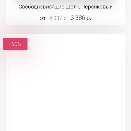
Свободновисящие Шёлк, Персиковый
от
3 386 р.
4 837 р.
-30%