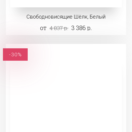
Свободновисящие Шёлк, Белый
от
3 386 р.
4 837 р.
-30%