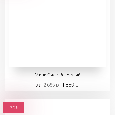
Мини Сиде Во, Белый
от
1 880 р.
2 686 р.
-30%