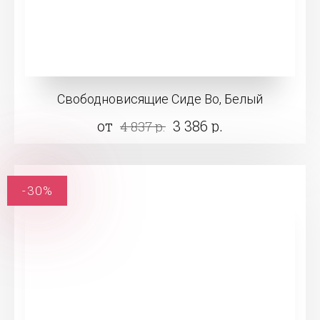
Свободновисящие Сиде Во, Белый
от
3 386 р.
4 837 р.
-30%