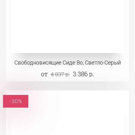
Свободновисящие Сиде Во, Светло-Серый
от
3 386 р.
4 837 р.
-30%