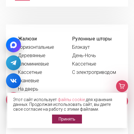
Жалюзи
Рулонные шторы
Горизонтальные
Блэкаут
Деревянные
День-Ночь
Алюминиевые
Кассетные
Кассетные
С электроприводом
Тканевые
На дверь
Вертикальные
Этот сайт использует
файлы cookie
для хранения
данных. Продолжая использовать сайт, вы даете
На балкон
свое согласие на работу с этими файлами.
На кухню
Принять
В офис