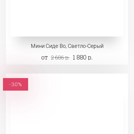
Мини Сиде Во, Светло-Серый
от
1 880 р.
2 686 р.
-30%