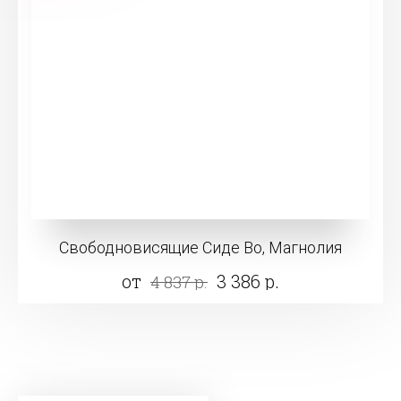
Свободновисящие Сиде Во, Магнолия
от
3 386 р.
4 837 р.