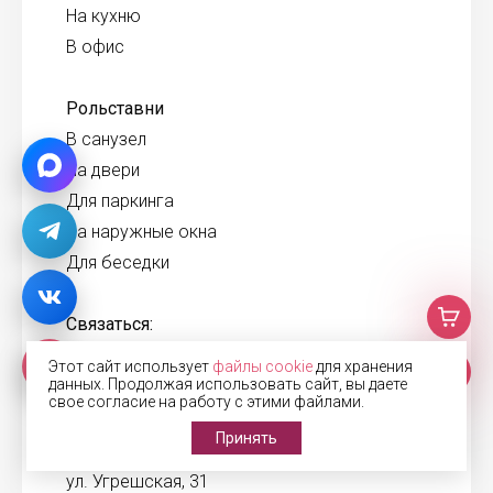
На кухню
В офис
Рольставни
В санузел
На двери
Для паркинга
На наружные окна
Для беседки
Связаться:
8 800 707 71 40
Этот сайт использует
файлы cookie
для хранения
данных. Продолжая использовать сайт, вы даете
+7 (977) 000-72-63
свое согласие на работу с этими файлами.
info@jaluzirf.ru
Принять
Пн-Пт 09:00-18:00
ул. Угрешская, 31