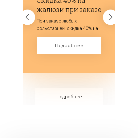
Скидка 40% на
жалюзи при заказе
роллет
При заказе любых
рольставней, скидка 40% на
горизонтальные,
вертикальные жалюзи и
Подробнее
рулонные шторы.
Подробнее