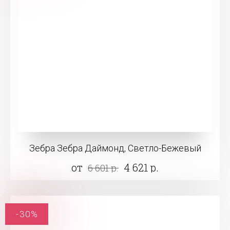
Зебра Зебра Даймонд, Светло-Бежевый
от
4 621 р.
6 601 р.
-30%