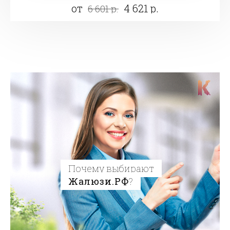
от
4 621 р.
6 601 р.
Почему выбирают
Жалюзи.РФ
?