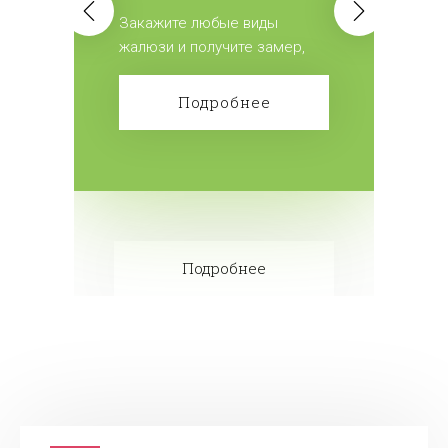
всех жалюзи.
Закажите любые виды
жалюзи и получите замер,
доставку и монтаж
бесплатно! Сделайте заказ!
Подробнее
Подробнее