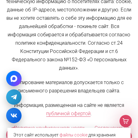
техническую информацию о посетителях сайта: cookie,
данные об IP-адресе, местоположении и другую. Если
вы не хотите оставлять о себе эту информацию для ее
дальнейшей обработки - покиньте сайт. Вся
информация собирается и обрабатывается согласно
политике конфиденциальности. Согласно ст.24
Конституции Российской Федерации и ст.6
Федерального закона №152-ФЗ «О персональных
данных».
Копирование материалов допускается только с
письменного разрешения владельцев сайта.
Информация, размещенная на сайте не является
публичной офертой
.
Политика конфиденциальности
Соглашение на
Этот сайт использует
файлы cookie
для хранения
обработку персональных данных
Карта сайта