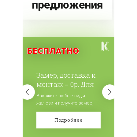
предложения
Замер, доставка и
монтаж = 0р. Для
всех жалюзи.
Закажите любые виды
жалюзи и получите замер,
доставку и монтаж
бесплатно! Сделайте заказ!
Подробнее