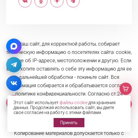
Наш сайт, для корректной работы, собирает
техническую информацию о посетителях сайта: cookie,
данные об IP-адресе, местоположении и другую. Если
вы не хотите оставлять о себе эту информацию для ее
дальнейшей обработки - покиньте сайт. Вся
информация собирается и обрабатывается согласно
политике конфиденциальности. Согласно ст.24
Конституции Российской Федерации и ст.6
Этот сайт использует
файлы cookie
для хранения
данных. Продолжая использовать сайт, вы даете
Федерального закона №152-ФЗ «О персональных
свое согласие на работу с этими файлами.
данных».
Принять
Копирование материалов допускается только с